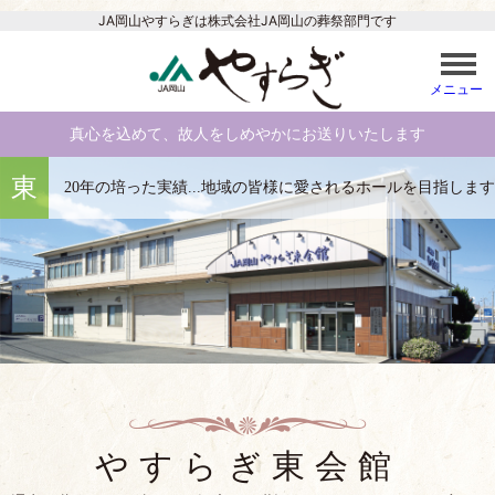
JA岡山やすらぎは
株式会社JA岡山の葬祭部門です
真心を込めて、故人をしめやかにお送りいたします
東
20年の培った実績...地域の皆様に愛されるホールを目指します
やすらぎ東会館