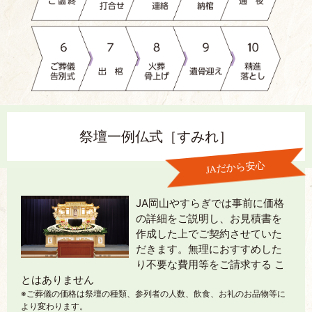
祭壇一例
仏式
［すみれ］
JAだから安心
JA岡山やすらぎでは事前に価格
の詳細をご説明し、お見積書を
作成した上でご契約させていた
だきます。無理におすすめした
り不要な費用等をご請求する こ
とはありません
※ご葬儀の価格は祭壇の種類、参列者の人数、飲食、お礼のお品物等に
より変わります。